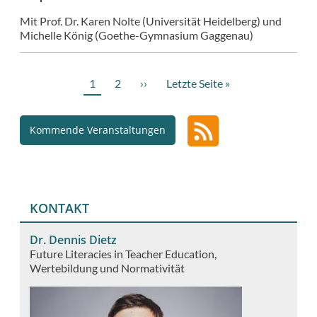
calendar
Mit Prof. Dr. Karen Nolte (Universität Heidelberg) und
Michelle König (Goethe-Gymnasium Gaggenau)
Aktuelle
1
Page
2
Nächste
››
Letzte
Letzte Seite »
Seitennummerierung
Seite
Seite
Seite
Kommende Veranstaltungen
KONTAKT
Dr. Dennis Dietz
Future Literacies in Teacher Education
Wertebildung und Normativität