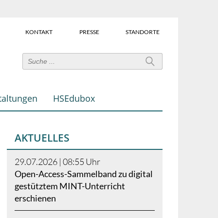
KONTAKT
PRESSE
STANDORTE
Power-
User-
Links
taltungen
HSEdubox
(Über
dem
Suchfeld)
AKTUELLES
29.07.2026 | 08:55
Uhr
Open-Access-Sammelband zu digital
gestütztem MINT-Unterricht
erschienen