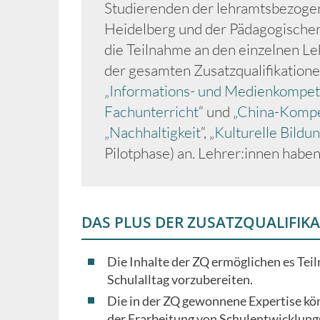
Studierenden der lehramtsbezogen
Heidelberg und der Pädagogischen
die Teilnahme an den einzelnen L
der gesamten Zusatzqualifikation
„Informations- und Medienkompe
Fachunterricht
“ und „
China-Kompet
„Nachhaltigkeit
“, „
Kulturelle Bildu
Pilotphase) an. Lehrer:innen haben
DAS PLUS DER ZUSATZQUALIFIKA
Die Inhalte der ZQ ermöglichen es Tei
Schulalltag vorzubereiten.
Die in der ZQ gewonnene Expertise kön
der Erarbeitung von Schulentwicklung