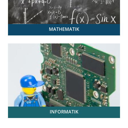
MATHEMATIK
Mathematik unterrichten in der Sekundarstufe I –
adaptiv und digital |
Die Fortbildungsmodule „Daten und Zufall“ und
„Funktionaler Zusammenhang“ bieten vielfältige
Unterrichtsmaterialien und didaktische Anregungen.
INFORMATIK
Digital und analog informatische Probleme lösen, z.
B. mit dem Calliope mini