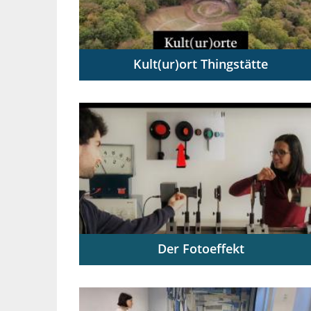
Kult(ur)ort Thingstätte
Digitale Ausstellung zu Vergangenheit
und Gegenwart der NS-Thingstätten am
Beispiel Heidelbergs
Der Fotoeffekt
Forschendes Lernen im Physikunterricht
mit dem digitalen Experimentierkoffer