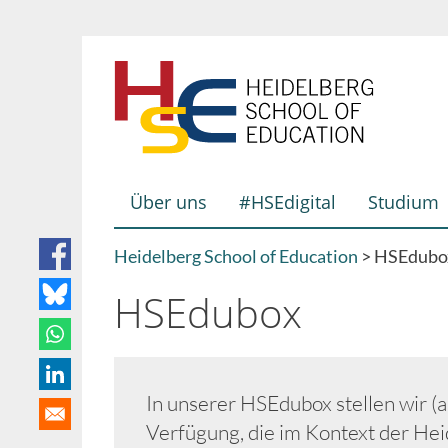
Direkt
zum
Inhalt
Über uns
#HSEdigital
Studium
Hauptnavigation
Heidelberg School of Education
HSEdubo
Breadcrumb
HSEdubox
In unserer HSEdubox stellen wir 
Verfügung, die im Kontext der Hei