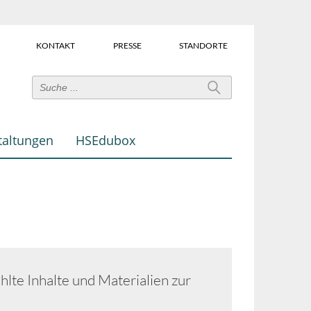
KONTAKT
PRESSE
STANDORTE
Power-
User-
Links
taltungen
HSEdubox
(Über
dem
Suchfeld)
lte Inhalte und Materialien zur