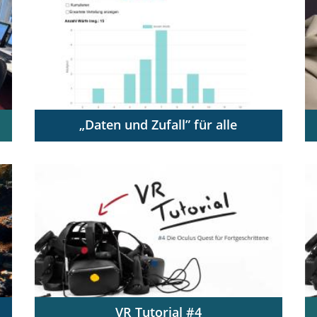
Selbstlernkurs, in professionellen
Lerngemeinschaften und für
Multiplikator:innen
„Daten und Zufall” für alle
Passgenau mit digitalen Werkzeugen
unterrichten in der Sekundarstufe I
VR Tutorial #4