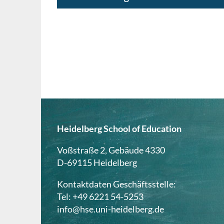
Ein regionaler und praxisorientierter
Bezug zu SDG 14 (Ozeane und
Gewässerschutz) in der gymnasialen
Oberstufe mit Deeper Learning
Seitennummerierung
Heidelberg School of Education
Voßstraße 2, Gebäude 4330
D-69115 Heidelberg
Kontaktdaten Geschäftsstelle:
Tel: +49 6221 54-5253
info@hse.uni-heidelberg.de