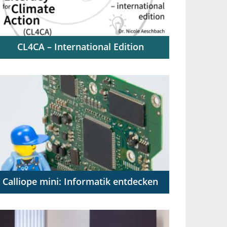
CL4CA – International Edition
A cross-curricular framework that
integrates climate knowledge with
critical competencies
Calliope mini: Informatik entdecken
Einführung in das algorithmische
Problemlösen mit blockbasiertem