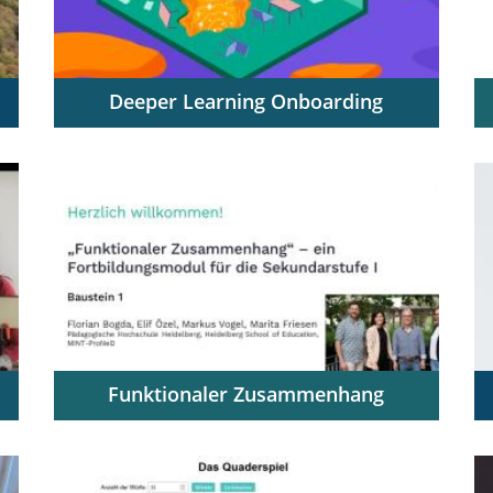
Deeper Learning Onboarding
Deeper Learning in vier Etappen
kennenlernen, ausprobieren und
nachhaltig im Unterricht verankern
Funktionaler Zusammenhang
Adaptiv und digital | Ein
Fortbildungsmodul zur Nutzung als