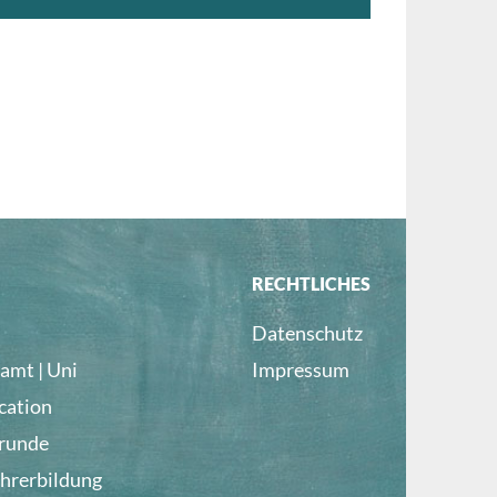
Teil 3 des Virtual Reality Tutorials:
Einführung in die Oculus Quest
RECHTLICHES
Datenschutz
amt | Uni
Impressum
cation
lrunde
ehrerbildung