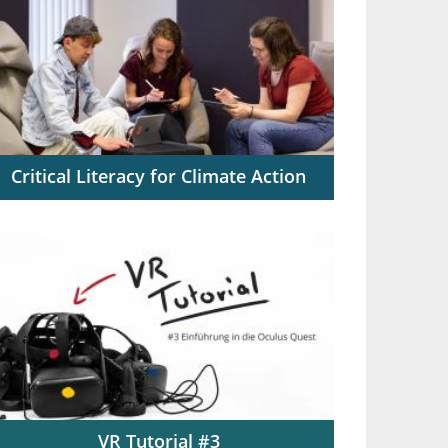
Programmieren
Critical Literacy for Climate Action
Die wissenschaftsbasierte Bewertung
von Informationen rund um die
Klimakrise
VR Tutorial #3