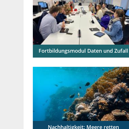
Fortbildungsmodul Daten und Zufall
Zur Nutzung als Selbstlernkurs, in
professionellen Lerngemeinschaften und
für Multiplikator:innen
Nachhaltigkeit: Meere retten