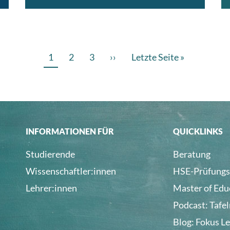
Teil 4 des Virtual Reality Tutorials: Die
Oculus Quest für Fortgeschrittene
Aktuelle
1
Page
2
Page
3
Nächste
››
Letzte
Letzte Seite »
Seite
Seite
Seite
INFORMATIONEN FÜR
QUICKLINKS
Studierende
Beratung
Wissenschaftler:innen
HSE-Prüfungs
Lehrer:innen
Master of Edu
Podcast: Tafe
Blog: Fokus L