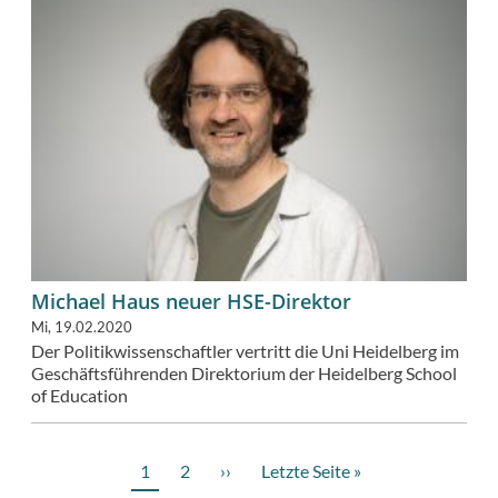
Michael Haus neuer HSE-Direktor
Mi, 19.02.2020
Der Politikwissenschaftler vertritt die Uni Heidelberg im
Geschäftsführenden Direktorium der Heidelberg School
of Education
Aktuelle
1
Page
2
Nächste
››
Letzte
Letzte Seite »
Seitennummerierung
Seite
Seite
Seite