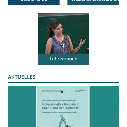
Alles über unsere
Informationen zu
lehramtsbezogenen
unseren Aktivitäten in
Studiengänge und
Forschung,
unsere Angebote für
forschungsbasierter
Studierende
Lehre und Transfer
Lehrer:innen
Unsere Angebote für
Lehrerinnen und
AKTUELLES
Lehrer