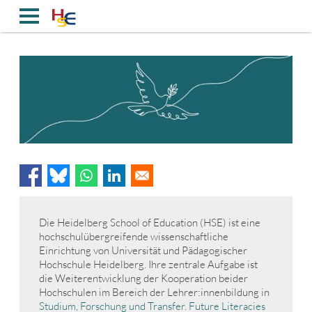
Direkt
zum
Inhalt
Die Heidelberg School of Education (HSE) ist eine
hochschulübergreifende wissenschaftliche
Einrichtung von Universität und Pädagogischer
Hochschule Heidelberg. Ihre zentrale Aufgabe ist
die Weiterentwicklung der Kooperation beider
Hochschulen im Bereich der Lehrer:innenbildung in
Studium
,
Forschung und Transfer
.
Future Literacies