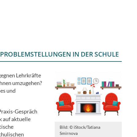
 PROBLEMSTELLUNGEN IN DER SCHULE
egnen Lehrkräfte
t ihnen umzugehen?
hes und
Praxis-Gespräch
k auf aktuelle
tische
Bild: © iStock/Tatiana
Smirnova
hulischen