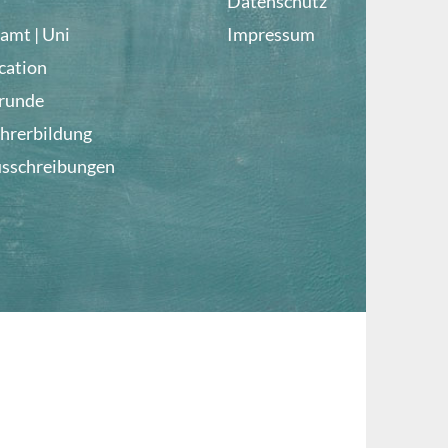
Datenschutz
amt | Uni
Impressum
cation
lrunde
ehrerbildung
usschreibungen