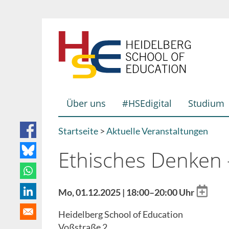
Direkt
zum
Inhalt
Über uns
#HSEdigital
Studium
Hauptnavigation
Startseite
Aktuelle Veranstaltungen
Breadcrumb
Ethisches Denken 
Add
Mo, 01.12.2025 | 18:00–20:00 Uhr
to
Heidelberg School of Education
calenda
Voßstraße 2