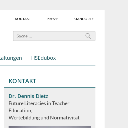
KONTAKT
PRESSE
STANDORTE
Power-
User-
Links
taltungen
HSEdubox
(Über
dem
Suchfeld)
KONTAKT
Dr. Dennis Dietz
Future Literacies in Teacher
Education
Wertebildung und Normativität