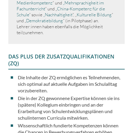
Medienkompetenz
“ und
„Mehrsprachigkeit im
Fachunterricht
“ und „
China-Kompetenz für die
Schule
“ sowie
„Nachhaltigkeit
“, „
Kulturelle Bildung
“
und „
Demokratiebildung
“ (in Pilotphase) an.
Lehrer:innen haben ebenfalls die Möglichkeit
teilzunehmen.
DAS PLUS DER ZUSATZQUALIFIKATIONEN
(ZQ)
Die Inhalte der ZQ ermöglichen es Teilnehmenden,
sich optimal auf aktuelle Aufgaben im Schulalltag
vorzubereiten.
Die in der ZQ gewonnene Expertise können sie ins
(spätere) Kollegium einbringen und an der
Erarbeitung von Schulentwicklungsplänen und
schulinternen Curricula mitwirken.
Wissenschaftlich fundierte Kompetenzen können
die Chancen in Bewerbungsverfahren erhöhen.