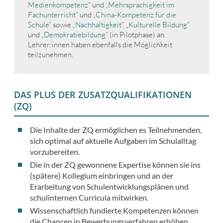
Medienkompetenz
“ und
„Mehrsprachigkeit im
Fachunterricht
“ und „
China-Kompetenz für die
Schule
“ sowie
„Nachhaltigkeit
“, „
Kulturelle Bildung
“
und „
Demokratiebildung
“ (in Pilotphase) an.
Lehrer:innen haben ebenfalls die Möglichkeit
teilzunehmen.
DAS PLUS DER ZUSATZQUALIFIKATIONEN
(ZQ)
Die Inhalte der ZQ ermöglichen es Teilnehmenden,
sich optimal auf aktuelle Aufgaben im Schulalltag
vorzubereiten.
Die in der ZQ gewonnene Expertise können sie ins
(spätere) Kollegium einbringen und an der
Erarbeitung von Schulentwicklungsplänen und
schulinternen Curricula mitwirken.
Wissenschaftlich fundierte Kompetenzen können
die Chancen in Bewerbungsverfahren erhöhen.