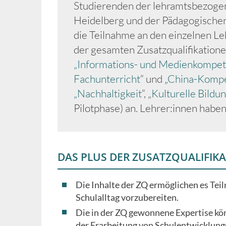
Studierenden der lehramtsbezogen
Heidelberg und der Pädagogischen
die Teilnahme an den einzelnen L
der gesamten Zusatzqualifikation
„Informations- und Medienkompe
Fachunterricht
“ und „
China-Kompet
„Nachhaltigkeit
“, „
Kulturelle Bildu
Pilotphase) an. Lehrer:innen haben
DAS PLUS DER ZUSATZQUALIFIKA
Die Inhalte der ZQ ermöglichen es Tei
Schulalltag vorzubereiten.
Die in der ZQ gewonnene Expertise kön
der Erarbeitung von Schulentwicklung