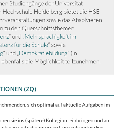
en Studiengänge der Universität
 Hochschule Heidelberg bietet die HSE
ehrveranstaltungen sowie das Absolvieren
en zu den Querschnittsthemen
tenz
“ und
„Mehrsprachigkeit im
enz für die Schule
“ sowie
ng
“ und „
Demokratiebildung
“ (in
 ebenfalls die Möglichkeit teilzunehmen.
TIONEN (ZQ)
lnehmenden, sich optimal auf aktuelle Aufgaben im
nen sie ins (spätere) Kollegium einbringen und an
splänen und schulinternen Curricula mitwirken.