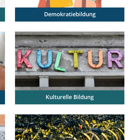
Demokratiebildung
Demokratische Grundwerte reflektieren,
kompetent vermitteln und im Schulalltag
praktizieren
Kulturelle Bildung
Kulturbezogenes Wissen in den
schulischen Alltag integrieren