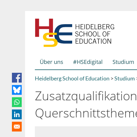
Direkt
zum
Inhalt
Über uns
#HSEdigital
Studium
Hauptnavigation
Heidelberg School of Education
Studium
Breadcrumb
Zusatzqualifikatio
Querschnittsthem