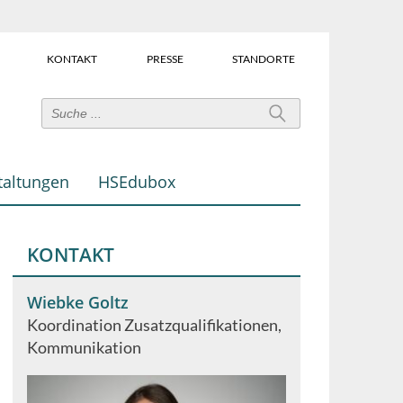
KONTAKT
PRESSE
STANDORTE
Power-
User-
Links
taltungen
HSEdubox
(Über
dem
Suchfeld)
KONTAKT
Wiebke Goltz
Koordination Zusatzqualifikationen
Kommunikation