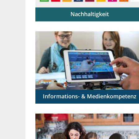
Nachhaltigkeit
Lehrende als Mutliplikator:innen der
Bildung für nachhaltige Entwicklung
Informations- & Medienkompetenz
Digitale Medien sinnvoll integrieren –
Schüler:innen zum mündigen Umgang
ausbilden