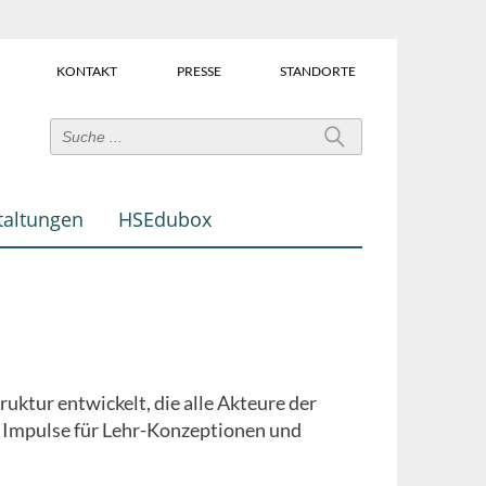
KONTAKT
PRESSE
STANDORTE
Power-
User-
Links
taltungen
HSEdubox
(Über
dem
Suchfeld)
uktur entwickelt, die alle Akteure der
e Impulse für Lehr-Konzeptionen und