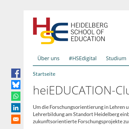
Direkt
zum
Inhalt
Über uns
#HSEdigital
Studium
Hauptnavigation
Startseite
Breadcrumb
heiEDUCATION-Clus
Um die Forschungsorientierung in Lehren un
Lehrerbildung am Standort Heidelberg einb
zukunftsorientierte Forschungsprojekte zu