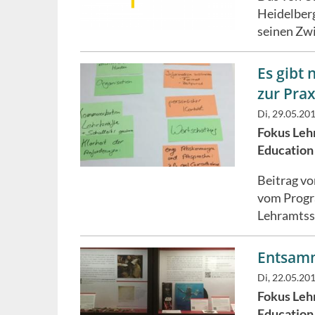
Heidelber
seinen Zwi
Es gibt 
zur Prax
Di, 29.05.20
Fokus Lehr
Education
Beitrag v
vom Progr
Lehramtss
Entsamm
Di, 22.05.20
Fokus Lehr
Education