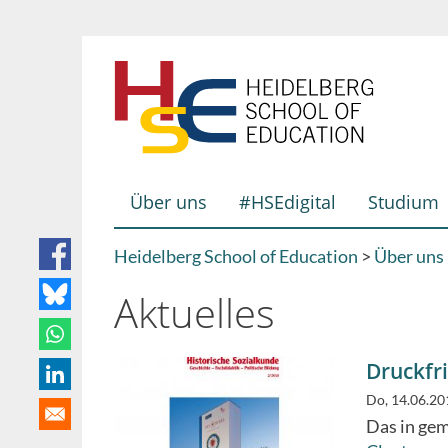
Direkt
zum
Inhalt
Über uns
#HSEdigital
Studium
Hauptnavigation
Heidelberg School of Education
Über uns
Breadcrumb
Aktuelles
Druckfri
Do, 14.06.20
Das in gem