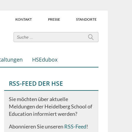
KONTAKT
PRESSE
STANDORTE
Power-
User-
Links
taltungen
HSEdubox
(Über
dem
Suchfeld)
RSS-FEED DER HSE
Sie möchten über aktuelle
Meldungen der Heidelberg School of
Education informiert werden?
Abonnieren Sie unseren
RSS-Feed
!