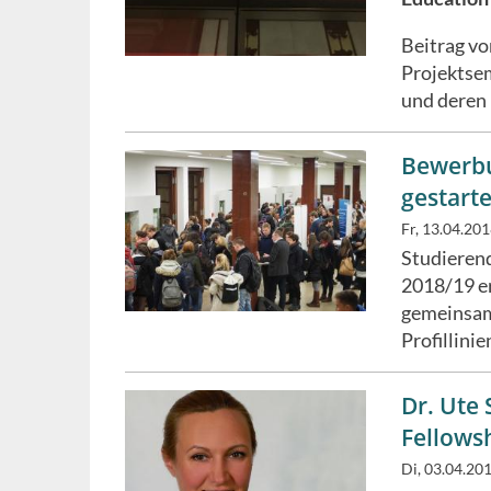
Beitrag vo
Projektsem
und deren
Bewerbu
gestarte
Fr, 13.04.20
Studierend
2018/19 e
gemeinsam
Profillini
Dr. Ute 
Fellows
Di, 03.04.20