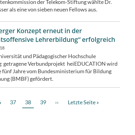
tenkommission der Telekom-Stiftung wählte Dr.
ser als eine von sieben neuen Fellows aus.
erger Konzept erneut in der
tsoffensive Lehrerbildung“ erfolgreich
018
niversität und Pädagogischer Hochschule
g getragene Verbundprojekt heiEDUCATION wird
e fünf Jahre vom Bundesministerium für Bildung
hung (BMBF) gefördert.
age
6
Page
37
Aktuelle
38
Page
39
Nächste
››
Letzte
Letzte Seite »
Seite
Seite
Seite