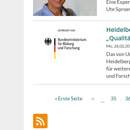
Eine Exper
Ute Sproes
Heidelb
„Qualitä
Mo, 26.02.2
Das von U
Heidelber
für weiter
und Forsc
Erste
« Erste Seite
Vorherige
‹‹
Page
35
P
3
…
Seitennummerierung
Seite
Seite