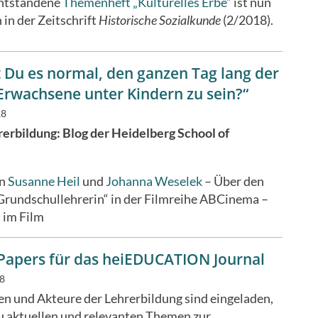
ntstandene
Themenheft „Kulturelles Erbe“
ist nun
 in der Zeitschrift
Historische Sozialkunde
(2/2018).
t Du es normal, den ganzen Tag lang der
Erwachsene unter Kindern zu sein?“
18
erbildung: Blog der Heidelberg School of
on
Susanne Heil
und
Johanna Weselek
–
Über den
Grundschullehrerin“ in der Filmreihe ABCinema
–
 im Film
r Papers für das heiEDUCATION Journal
18
n und Akteure der Lehrerbildung sind eingeladen,
u aktuellen und relevanten Themen zur