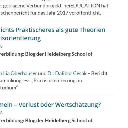
g getragene Verbundprojekt heiEDUCATION hat
schenbericht für das Jahr 2017 veröffentlicht.
nichts Praktischeres als gute Theorien
isorientierung
18
erbildung: Blog der Heidelberg School of
on
Lia Oberhauser
und
Dr. Dalibor Cesak
–
Bericht
ammkongress „Praxisorientierung im
tudium“
eln – Verlust oder Wertschätzung?
18
erbildung: Blog der Heidelberg School of