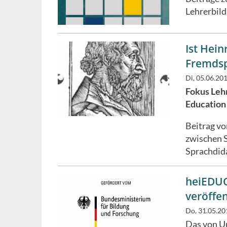
Lehrerbild
Ist Hei
Fremdsp
Di, 05.06.20
Fokus Lehr
Education
Beitrag v
zwischen 
Sprachdid
heiEDUC
veröffen
Do, 31.05.20
Das von U