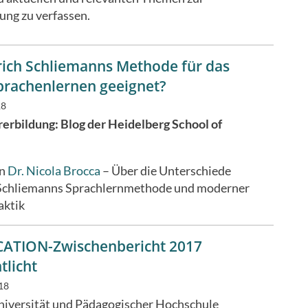
ung zu verfassen.
nrich Schliemanns Methode für das
rachenlernen geeignet?
18
erbildung: Blog der Heidelberg School of
on
Dr. Nicola Brocca
–
Über die Unterschiede
Schliemanns Sprachlernmethode und moderner
aktik
ATION-Zwischenbericht 2017
tlicht
18
niversität und Pädagogischer Hochschule