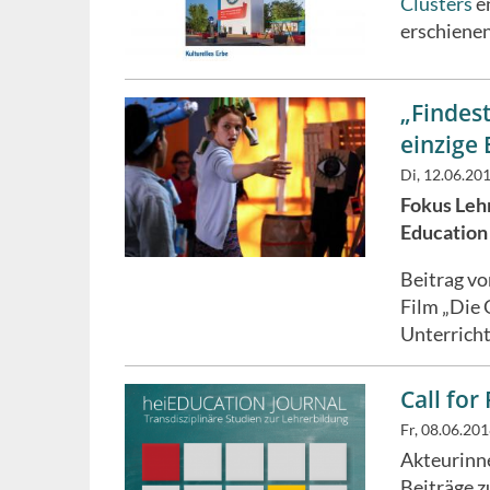
Clusters
e
erschienen
„Findes
einzige 
Di, 12.06.20
Fokus Lehr
Education
Beitrag v
Film „Die 
Unterricht
Call fo
Fr, 08.06.20
Akteurinne
Beiträge z