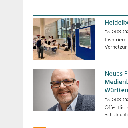
Heidelb
Do, 24.09.20
Inspirier
Vernetzung
Neues P
Medienb
Württem
Do, 24.09.20
Öffentlic
Schulqual