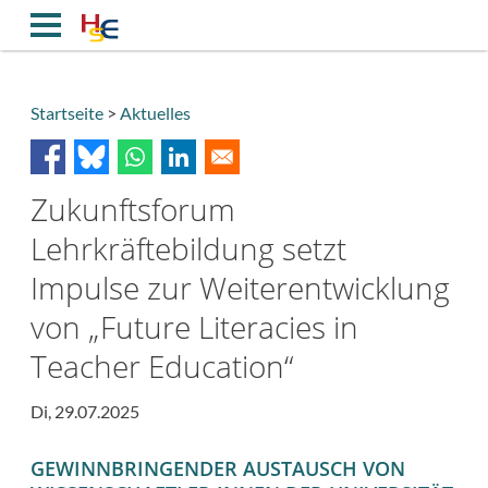
Direkt
zum
Inhalt
Startseite
Aktuelles
Breadcrumb
Zukunftsforum
Lehrkräftebildung setzt
Impulse zur Weiterentwicklung
von „Future Literacies in
Teacher Education“
Di, 29.07.2025
GEWINNBRINGENDER AUSTAUSCH VON