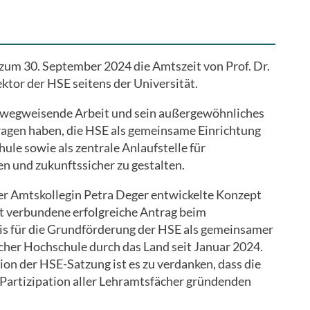
 zum 30. September 2024 die Amtszeit von Prof. Dr.
tor der HSE seitens der Universität.
e wegweisende Arbeit und sein außergewöhnliches
ragen haben, die HSE als gemeinsame Einrichtung
le sowie als zentrale Anlaufstelle für
en und zukunftssicher zu gestalten.
r Amtskollegin Petra Deger entwickelte Konzept
it verbundene erfolgreiche Antrag beim
is für die Grundförderung der HSE als gemeinsamer
cher Hochschule durch das Land seit Januar 2024.
on der HSE-Satzung ist es zu verdanken, dass die
f Partizipation aller Lehramtsfächer gründenden