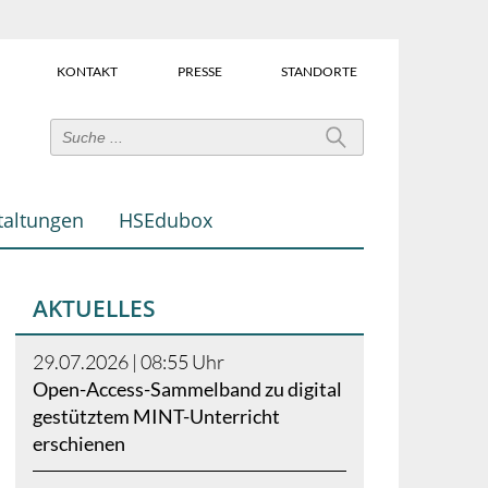
KONTAKT
PRESSE
STANDORTE
Power-
User-
Links
taltungen
HSEdubox
(Über
dem
Suchfeld)
AKTUELLES
29.07.2026 | 08:55
Uhr
Open-Access-Sammelband zu digital
gestütztem MINT-Unterricht
erschienen