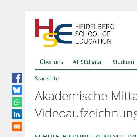
Direkt
zum
Inhalt
Über uns
#HSEdigital
Studium
Hauptnavigation
Startseite
Breadcrumb
Akademische Mitt
Videoaufzeichnung
SCHULE. BILDUNG. ZUKUNFT. IM