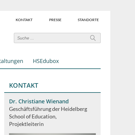
KONTAKT
PRESSE
STANDORTE
Power-
User-
Links
taltungen
HSEdubox
(Über
dem
Suchfeld)
KONTAKT
Dr. Christiane Wienand
Geschäftsführung der Heidelberg
School of Education
Projektleiterin