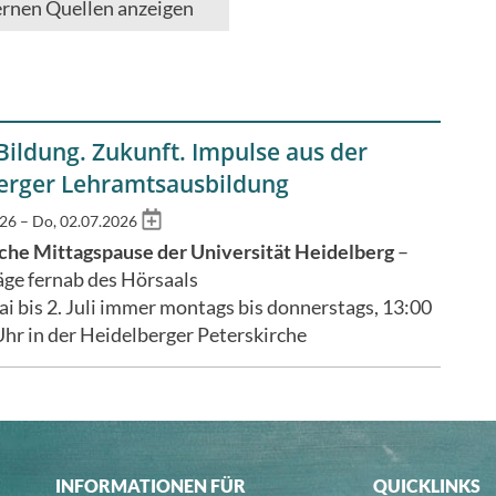
ernen Quellen anzeigen
Bildung. Zukunft. Impulse aus der
erger Lehramtsausbildung
Add
26 – Do, 02.07.2026
to
he Mittagspause der Universität Heidelberg
–
calendar
äge fernab des Hörsaals
i bis 2. Juli immer montags bis donnerstags, 13:00
Uhr in der Heidelberger Peterskirche
INFORMATIONEN FÜR
QUICKLINKS