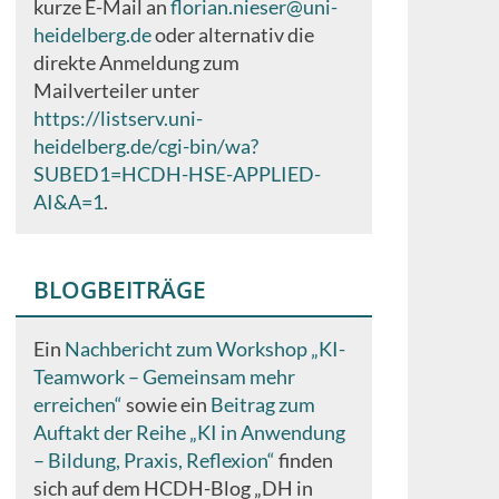
kurze E-Mail an
florian.nieser@uni-
heidelberg.de
oder alternativ die
direkte Anmeldung zum
Mailverteiler unter
https://listserv.uni-
heidelberg.de/cgi-bin/wa?
SUBED1=HCDH-HSE-APPLIED-
AI&A=1
.
BLOGBEITRÄGE
Ein
Nachbericht zum Workshop „KI-
Teamwork – Gemeinsam mehr
erreichen“
sowie ein
Beitrag zum
Auftakt der Reihe „KI in Anwendung
– Bildung, Praxis, Reflexion“
finden
sich auf dem HCDH-Blog „DH in