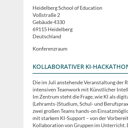
to
Heidelberg School of Education
calendar
Voßstraße 2
Gebäude 4330
69115
Heidelberg
Deutschland
Konferenzraum
KOLLABORATIVER KI-HACKATHON
Die im Juli anstehende Veranstaltung der R
intensiven Teamwork mit Künstlicher Intell
Im Zentrum steht die Frage, wie KI als digit
(Lehramts-)Studium, Schul- und Berufsprax
zwei großen Teams hands-on Einsatzmögli
mit starkem KI-Support – von der Vorbereit
Kollaboration von Gruppen im Unterricht. 