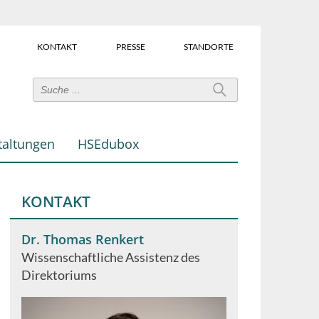
KONTAKT
PRESSE
STANDORTE
Power-
User-
Links
taltungen
HSEdubox
(Über
dem
Suchfeld)
KONTAKT
Dr. Thomas Renkert
Wissenschaftliche Assistenz des
Direktoriums