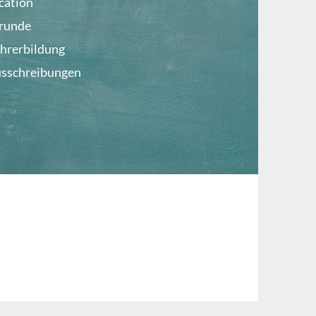
cation
lrunde
ehrerbildung
usschreibungen