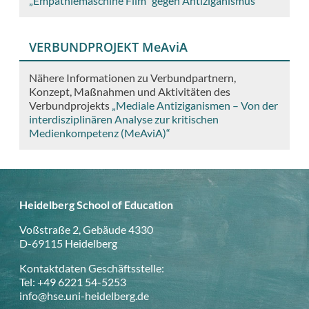
„Empathiemaschine Film“ gegen Antiziganismus
VERBUNDPROJEKT MeAviA
Nähere Informationen zu Verbundpartnern,
Konzept, Maßnahmen und Aktivitäten des
Verbundprojekts
„Mediale Antiziganismen – Von der
interdisziplinären Analyse zur kritischen
Medienkompetenz (MeAviA)“
Heidelberg School of Education
Voßstraße 2, Gebäude 4330
D-69115 Heidelberg
Kontaktdaten Geschäftsstelle:
Tel: +49 6221 54-5253
info@hse.uni-heidelberg.de