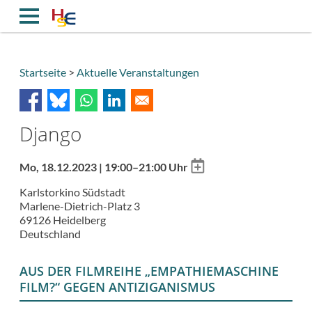
Direkt
zum
Inhalt
Startseite
Aktuelle Veranstaltungen
Breadcrumb
Django
Add
Mo, 18.12.2023 | 19:00–21:00 Uhr
to
Karlstorkino Südstadt
calendar
Marlene-Dietrich-Platz 3
69126
Heidelberg
Deutschland
AUS DER FILMREIHE „EMPATHIEMASCHINE
FILM?“ GEGEN ANTIZIGANISMUS