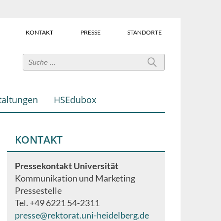
KONTAKT
PRESSE
STANDORTE
Power-
User-
Links
taltungen
HSEdubox
(Über
dem
Suchfeld)
KONTAKT
Pressekontakt Universität
Kommunikation und Marketing
Pressestelle
Tel. +49 6221 54-2311
presse@rektorat.uni-heidelberg.de