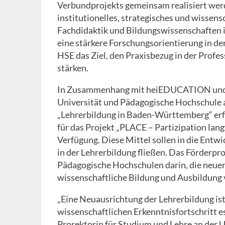
Verbundprojekts gemeinsam realisiert werde
institutionelles, strategisches und wissen
Fachdidaktik und Bildungswissenschaften 
eine stärkere Forschungsorientierung in de
HSE das Ziel, den Praxisbezug in der Profe
stärken.
In Zusammenhang mit heiEDUCATION und d
Universität und Pädagogische Hochschule
„Lehrerbildung in Baden-Württemberg“ erf
für das Projekt „PLACE – Partizipation lang
Verfügung. Diese Mittel sollen in die Ent
in der Lehrerbildung fließen. Das Förderp
Pädagogische Hochschulen darin, die neuen
wissenschaftliche Bildung und Ausbildung 
„Eine Neuausrichtung der Lehrerbildung ist
wissenschaftlichen Erkenntnisfortschritt ess
Prorektorin für Studium und Lehre an der U