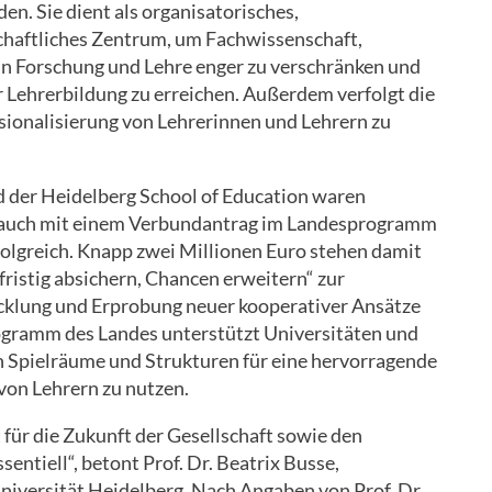
n. Sie dient als organisatorisches,
schaftliches Zentrum, um Fachwissenschaft,
in Forschung und Lehre enger zu verschränken und
r Lehrerbildung zu erreichen. Außerdem verfolgt die
ssionalisierung von Lehrerinnen und Lehrern zu
er Heidelberg School of Education waren
 auch mit einem Verbundantrag im Landesprogramm
olgreich. Knapp zwei Millionen Euro stehen damit
fristig absichern, Chancen erweitern“ zur
wicklung und Erprobung neuer kooperativer Ansätze
rogramm des Landes unterstützt Universitäten und
 Spielräume und Strukturen für eine hervorragende
von Lehrern zu nutzen.
 für die Zukunft der Gesellschaft sowie den
entiell“, betont Prof. Dr. Beatrix Busse,
niversität Heidelberg. Nach Angaben von Prof. Dr.