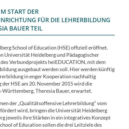
M START DER
NRICHTUNG FÜR DIE LEHRERBILDUNG
IA BAUER TEIL
berg School of Education (HSE) offiziell eröffnet.
on Universität Heidelberg und Pädagogischer
m des Verbundprojekts heiEDUCATION, mit dem
rbildung ausgebaut werden soll. Hier werden künftig
hrerbildung in enger Kooperation nachhaltig
g der HSE am 20. November 2015 wird die
-Württemberg, Theresia Bauer, erwartet.
en der „Qualitätsoffensive Lehrerbildung“ vom
fördert wird, bringen die Universität Heidelberg
 jeweils ihre Stärken in ein integratives Konzept
hool of Education sollen die drei Leitziele des