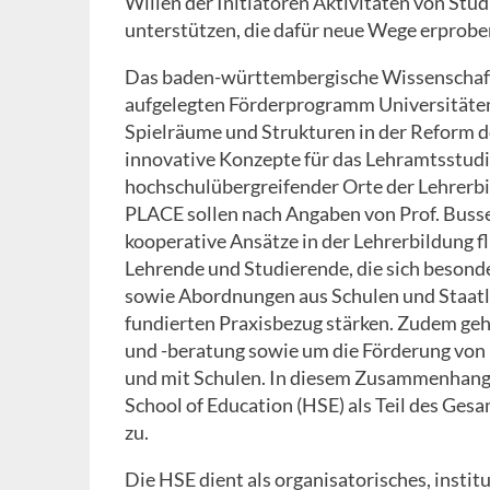
Willen der Initiatoren Aktivitäten von St
unterstützen, die dafür neue Wege erprobe
Das baden-württembergische Wissenschaft
aufgelegten Förderprogramm Universitäten
Spielräume und Strukturen in der Reform d
innovative Konzepte für das Lehramtsstudi
hochschulübergreifender Orte der Lehrerbi
PLACE sollen nach Angaben von Prof. Busse 
kooperative Ansätze in der Lehrerbildung f
Lehrende und Studierende, die sich besond
sowie Abordnungen aus Schulen und Staatli
fundierten Praxisbezug stärken. Zudem ge
und -beratung sowie um die Förderung von
und mit Schulen. In diesem Zusammenhang
School of Education (HSE) als Teil des G
zu.
Die HSE dient als organisatorisches, instit