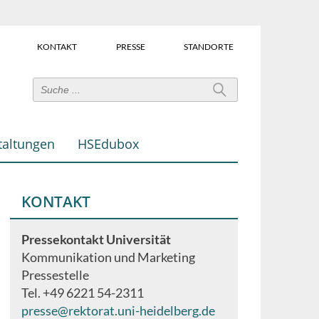
KONTAKT
PRESSE
STANDORTE
Power-
User-
Links
taltungen
HSEdubox
(Über
dem
Suchfeld)
KONTAKT
Pressekontakt Universität
Kommunikation und Marketing
Pressestelle
Tel. +49 6221 54-2311
presse@rektorat.uni-heidelberg.de