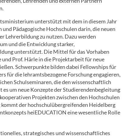
udierenden, Lehrenden und externen Partnern
n.
sministerium unterstützt mit dem in diesem Jahr
 und Pädagogische Hochschulen darin, die neuen
er Lehrerbildung zu nutzen. Dazu werden
um und die Entwicklung starker,
ldung unterstützt. Die Mittel für das Vorhaben
und Prof. Härle in die Projektarbeit für neue
ließen. Schwerpunkte bilden dabei Fellowships für
ers für die lehramtsbezogene Forschung engagieren,
chen Schulseminaren, die den wissenschaftlich
ht es um neue Konzepte der Studierendenbegleitung
 kooperativen Projekten zwischen den Hochschulen
 kommt der hochschulübergreifenden Heidelberg
esamtkonzepts heiEDUCATION eine wesentliche Rolle
utionelles, strategisches und wissenschaftliches