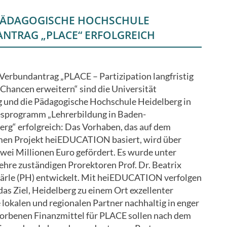
 PÄDAGOGISCHE HOCHSCHULE
ANTRAG „PLACE“ ERFOLGREICH
Verbundantrag „PLACE – Partizipation langfristig
 Chancen erweitern“ sind die Universität
 und die Pädagogische Hochschule Heidelberg in
sprogramm „Lehrerbildung in Baden-
g“ erfolgreich: Das Vorhaben, das auf dem
en Projekt heiEDUCATION basiert, wird über
wei Millionen Euro gefördert. Es wurde unter
ehre zuständigen Prorektoren Prof. Dr. Beatrix
 Härle (PH) entwickelt. Mit heiEDUCATION verfolgen
as Ziel, Heidelberg zu einem Ort exzellenter
 lokalen und regionalen Partner nachhaltig in enger
rbenen Finanzmittel für PLACE sollen nach dem