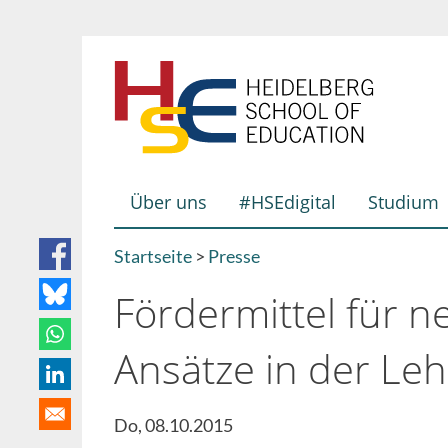
Direkt
zum
Inhalt
Über uns
#HSEdigital
Studium
Hauptnavigation
Startseite
Presse
Breadcrumb
Fördermittel für n
Ansätze in der Le
Do, 08.10.2015