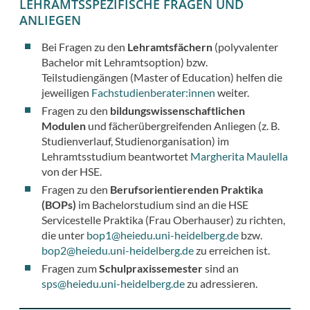
LEHRAMTSSPEZIFISCHE FRAGEN UND
ANLIEGEN
Bei Fragen zu den
Lehramtsfächern
(polyvalenter
Bachelor mit Lehramtsoption) bzw.
Teilstudiengängen (Master of Education) helfen die
jeweiligen
Fachstudienberater:innen
weiter.
Fragen zu den
bildungswissenschaftlichen
Modulen
und fächerübergreifenden Anliegen (z. B.
Studienverlauf, Studienorganisation) im
Lehramtsstudium beantwortet
Margherita Maulella
von der HSE.
Fragen zu den
Berufsorientierenden Praktika
(BOPs)
im Bachelorstudium sind an die HSE
Servicestelle Praktika (Frau Oberhauser) zu richten,
die unter
bop1@heiedu.uni-heidelberg.de
bzw.
bop2@heiedu.uni-heidelberg.de
zu erreichen ist.
Fragen zum
Schulpraxissemester
sind an
sps@heiedu.uni-heidelberg.de
zu adressieren.